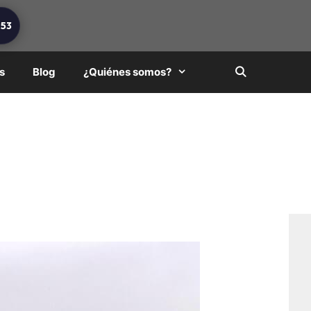
253
s
Blog
¿Quiénes somos?