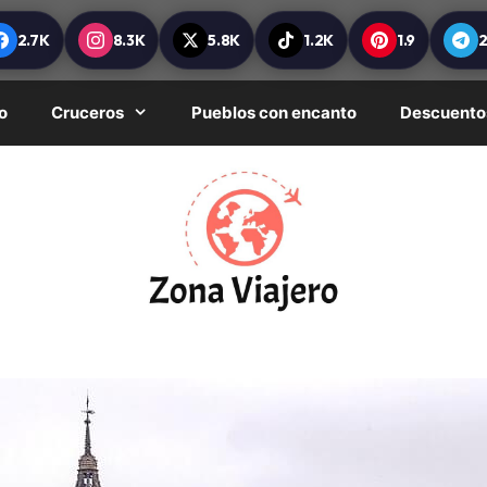
2.7K
8.3K
5.8K
1.2K
1.9
o
Cruceros
Pueblos con encanto
Descuento