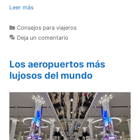
Leer más
Categorías
Consejos para viajeros
Deja un comentario
Los aeropuertos más
lujosos del mundo