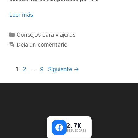
Leer más
Categorías
Consejos para viajeros
Deja un comentario
Página
Página
Página
1
2
…
9
Siguiente
→
2.7K
SEGUIDORES