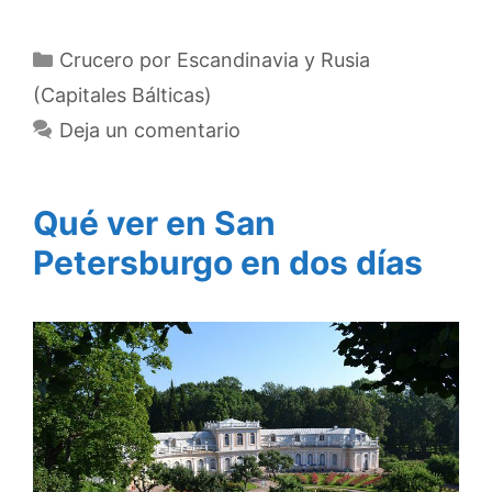
Categorías
Crucero por Escandinavia y Rusia
(Capitales Bálticas)
Deja un comentario
Qué ver en San
Petersburgo en dos días