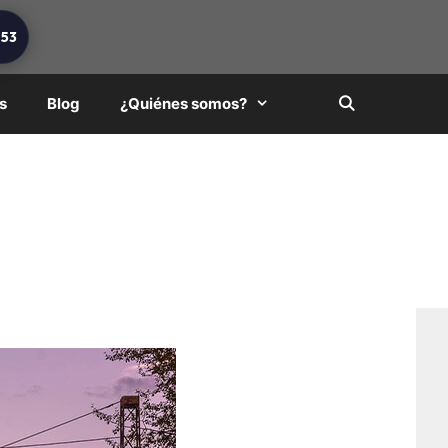
253
s
Blog
¿Quiénes somos?