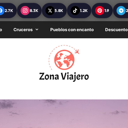
2.7K
8.3K
5.8K
1.2K
1.9
o
Cruceros
Pueblos con encanto
Descuento