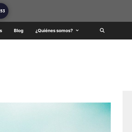
253
s
Blog
¿Quiénes somos?