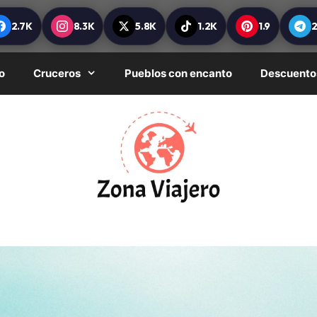
2.7K
8.3K
5.8K
1.2K
1.9
o
Cruceros
Pueblos con encanto
Descuento