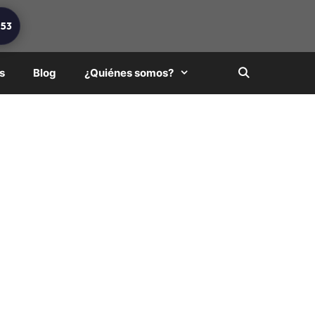
253
s
Blog
¿Quiénes somos?