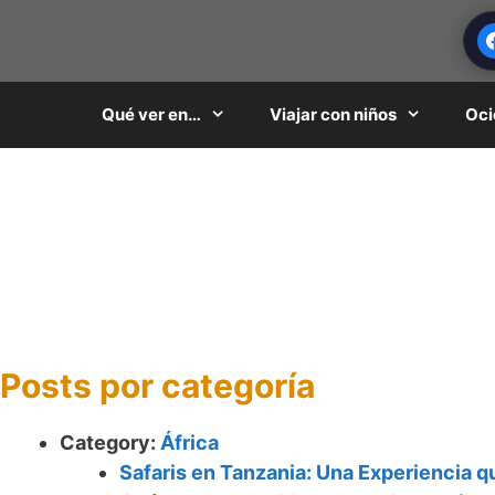
Saltar
al
contenido
Qué ver en…
Viajar con niños
Oci
Posts por categoría
Category:
África
Safaris en Tanzania: Una Experiencia q