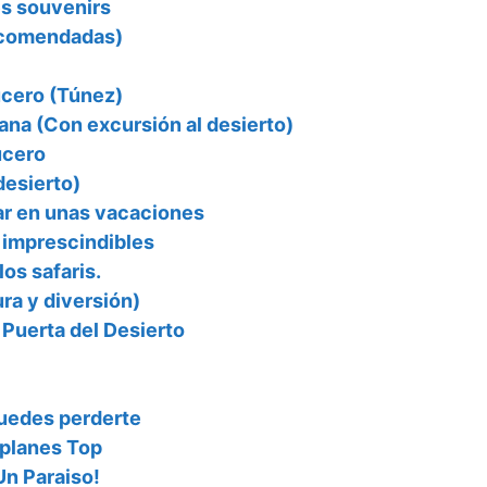
s souvenirs
ecomendadas)
ucero (Túnez)
ana (Con excursión al desierto)
ucero
desierto)
tar en unas vacaciones
 imprescindibles
los safaris.
ra y diversión)
 Puerta del Desierto
puedes perderte
 planes Top
Un Paraiso!