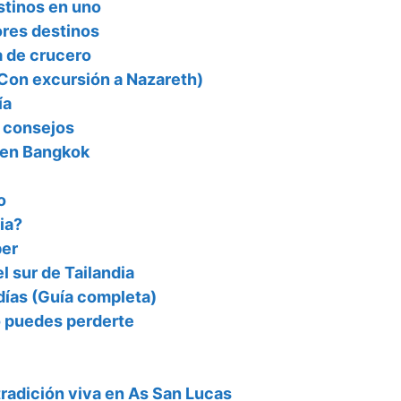
stinos en uno
ores destinos
a de crucero
(Con excursión a Nazareth)
ía
s consejos
r en Bangkok
o
ia?
ber
el sur de Tailandia
días (Guía completa)
no puedes perderte
radición viva en As San Lucas