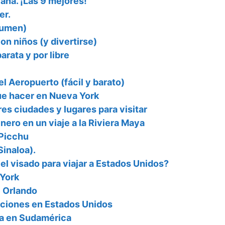
na. ¡Las 9 mejores!
er.
sumen)
on niños (y divertirse)
rata y por libre
l Aeropuerto (fácil y barato)
ue hacer en Nueva York
es ciudades y lugares para visitar
nero en un viaje a la Riviera Maya
 Picchu
inaloa).
el visado para viajar a Estados Unidos?
 York
e Orlando
cciones en Estados Unidos
da en Sudamérica