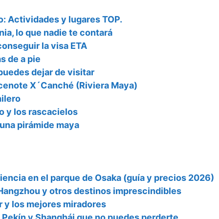
: Actividades y lugares TOP.
ia, lo que nadie te contará
onseguir la visa ETA
s de a pie
puedes dejar de visitar
l cenote X´Canché (Riviera Maya)
ilero
o y los rascacielos
 una pirámide maya
iencia en el parque de Osaka (guía y precios 2026)
Hangzhou y otros destinos imprescindibles
r y los mejores miradores
 Pekín y Shanghái que no puedes perderte