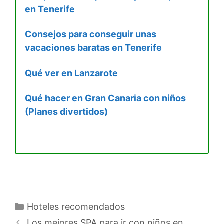
en Tenerife
Consejos para conseguir unas
vacaciones baratas en Tenerife
Qué ver en Lanzarote
Qué hacer en Gran Canaria con niños
(Planes divertidos)
Categorías
Hoteles recomendados
Los mejores SPA para ir con niños en