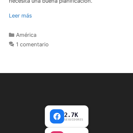
necesita una buena planificación.
Leer más
Categorías
América
1 comentario
2.7K
SEGUIDORES