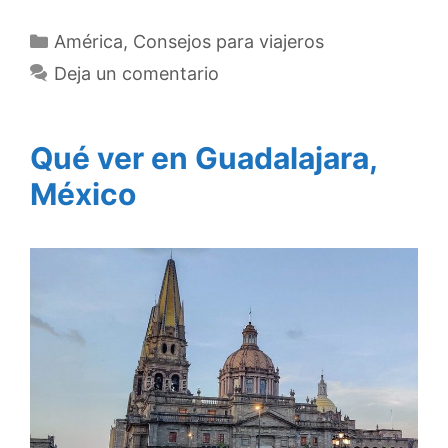
Categorías
América
,
Consejos para viajeros
Deja un comentario
Qué ver en Guadalajara,
México