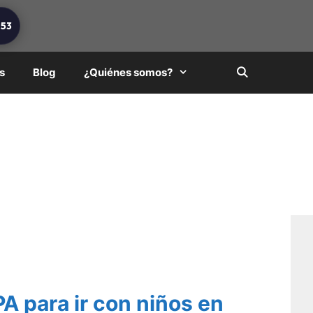
253
s
Blog
¿Quiénes somos?
A para ir con niños en