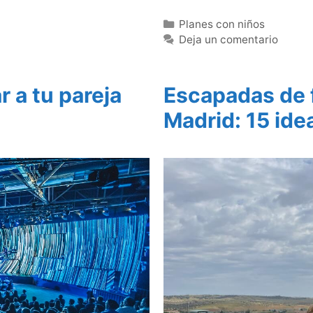
Categorías
Planes con niños
Deja un comentario
r a tu pareja
Escapadas de 
Madrid: 15 idea