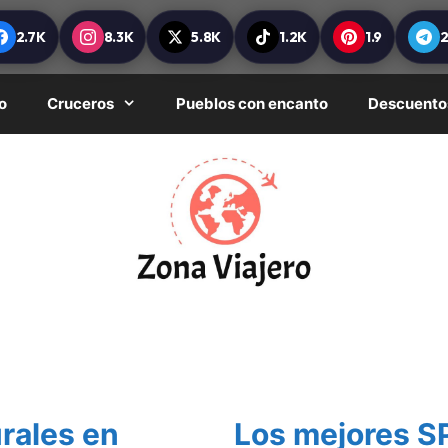
2.7K
8.3K
5.8K
1.2K
1.9
o
Cruceros
Pueblos con encanto
Descuento
rales en
Los mejores SP