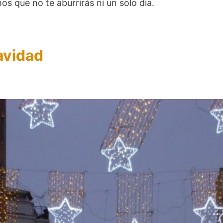
s que no te aburrirás ni un solo día.
avidad