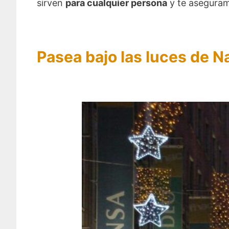
sirven
para cualquier persona
y te aseguramo
Pasea bajo las luces de N