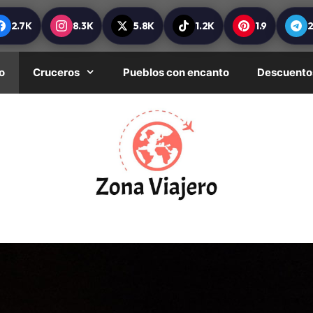
2.7K
8.3K
5.8K
1.2K
1.9
o
Cruceros
Pueblos con encanto
Descuento