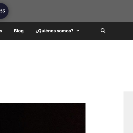
253
s
Blog
¿Quiénes somos?