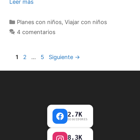
Leer más
Categorías
Planes con niños
,
Viajar con niños
4 comentarios
Página
Página
Página
1
2
…
5
Siguiente
→
2.7K
SEGUIDORES
8.3K