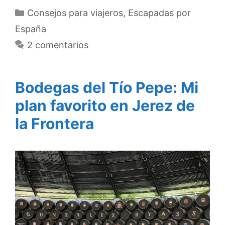
Categorías
Consejos para viajeros
,
Escapadas por
España
2 comentarios
Bodegas del Tío Pepe: Mi
plan favorito en Jerez de
la Frontera