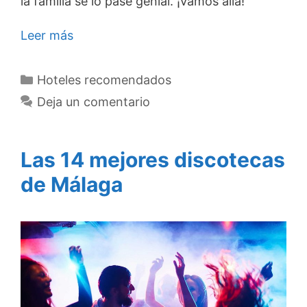
la familia se lo pase genial. ¡Vamos allá!
Leer más
Categorías
Hoteles recomendados
Deja un comentario
Las 14 mejores discotecas
de Málaga