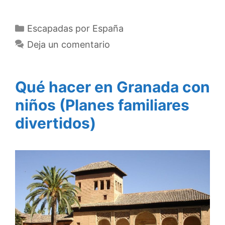
Categorías
Escapadas por España
Deja un comentario
Qué hacer en Granada con
niños (Planes familiares
divertidos)