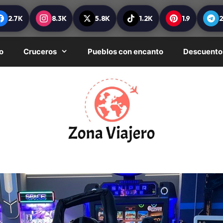
2.7K
8.3K
5.8K
1.2K
1.9
o
Cruceros
Pueblos con encanto
Descuento