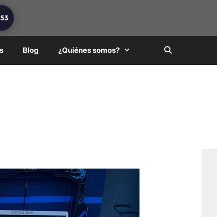
253
s
Blog
¿Quiénes somos?