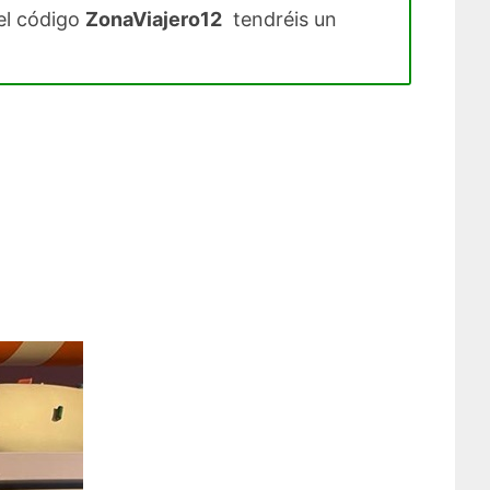
el código
ZonaViajero12
tendréis un