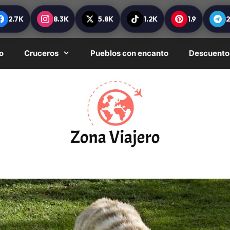
2.7K
8.3K
5.8K
1.2K
1.9
o
Cruceros
Pueblos con encanto
Descuento