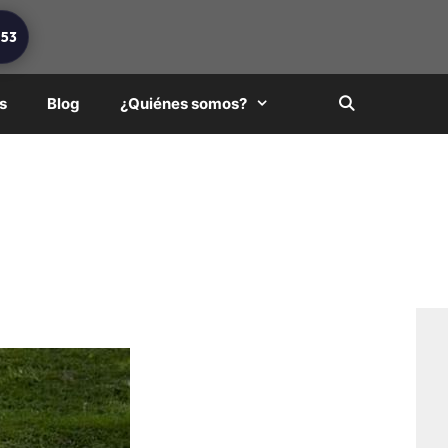
253
s
Blog
¿Quiénes somos?