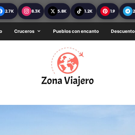
2.7K
8.3K
5.8K
1.2K
1.9
o
Cruceros
Pueblos con encanto
Descuento