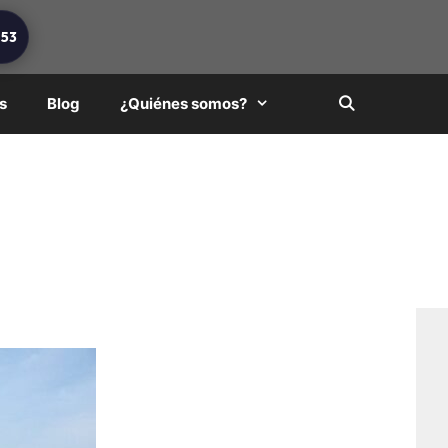
253
s
Blog
¿Quiénes somos?