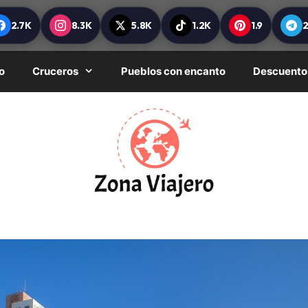
2.7K
8.3K
5.8K
1.2K
1.9
o
Cruceros
Pueblos con encanto
Descuento