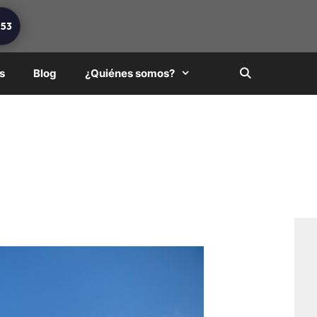
253
s
Blog
¿Quiénes somos?