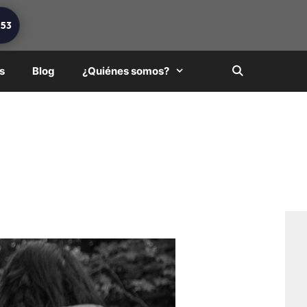
253
s
Blog
¿Quiénes somos?