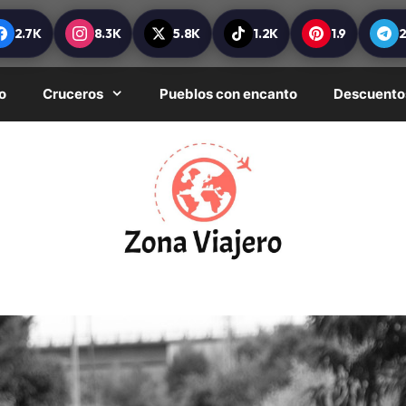
2.7K
8.3K
5.8K
1.2K
1.9
o
Cruceros
Pueblos con encanto
Descuento