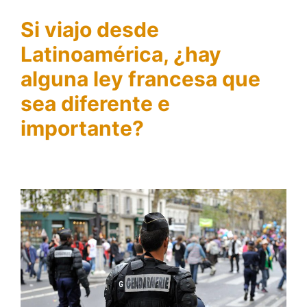
Si viajo desde
Latinoamérica, ¿hay
alguna ley francesa que
sea diferente e
importante?