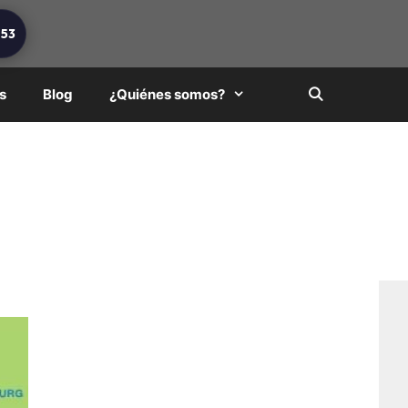
253
s
Blog
¿Quiénes somos?