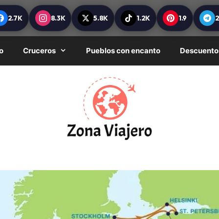
2.7K
8.3K
5.8K
1.2K
1.9
o
Cruceros
Pueblos con encanto
Descuento