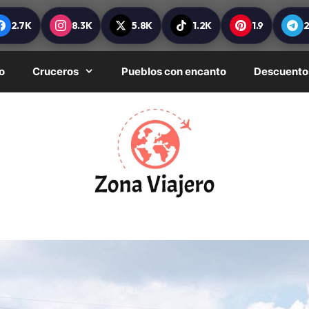
2.7K
8.3K
5.8K
1.2K
1.9
o
Cruceros
Pueblos con encanto
Descuento