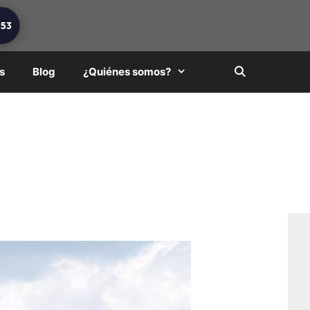
253
s
Blog
¿Quiénes somos?