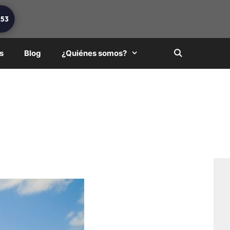
253
s
Blog
¿Quiénes somos?