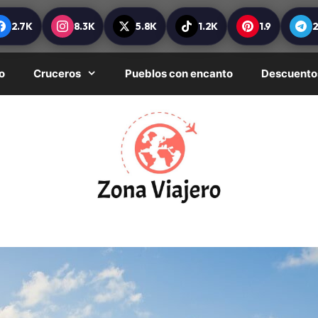
2.7K
8.3K
5.8K
1.2K
1.9
o
Cruceros
Pueblos con encanto
Descuento