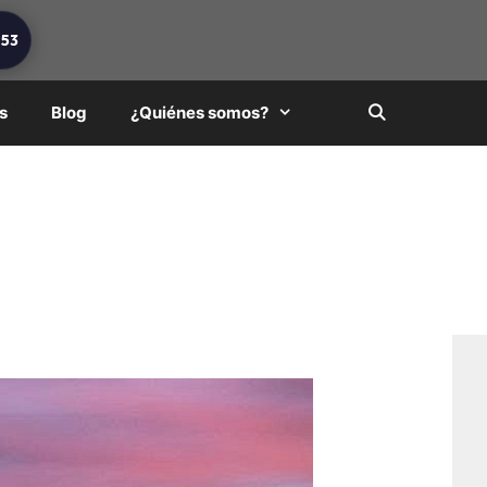
253
s
Blog
¿Quiénes somos?