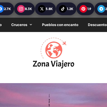
2.7K
8.3K
5.8K
1.2K
1.9
o
Cruceros
Pueblos con encanto
Descuento