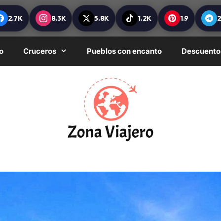
2.7K
8.3K
5.8K
1.2K
1.9
o
Cruceros
Pueblos con encanto
Descuento