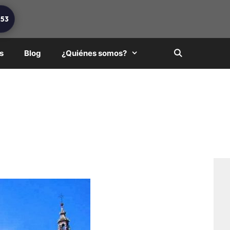
253
s
Blog
¿Quiénes somos?