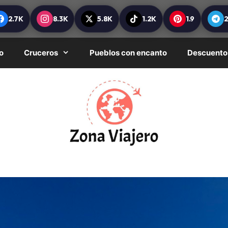
2.7K
8.3K
5.8K
1.2K
1.9
o
Cruceros
Pueblos con encanto
Descuento