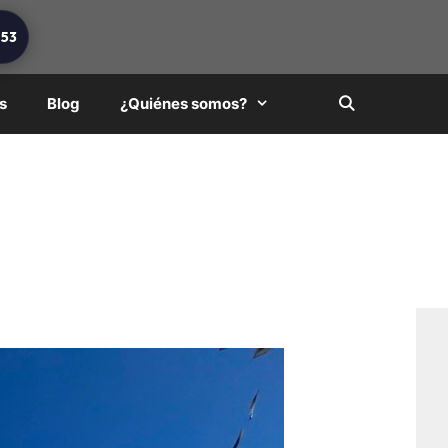
253
s
Blog
¿Quiénes somos?