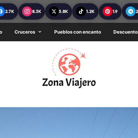
2.7K
8.3K
5.8K
1.2K
1.9
o
Cruceros
Pueblos con encanto
Descuento