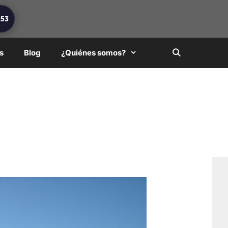
253
s
Blog
¿Quiénes somos?