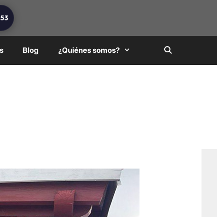
253
s
Blog
¿Quiénes somos?