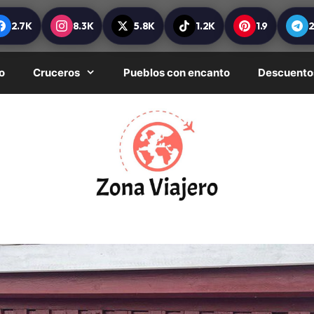
2.7K
8.3K
5.8K
1.2K
1.9
o
Cruceros
Pueblos con encanto
Descuento