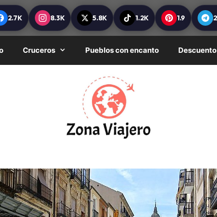
2.7K
8.3K
5.8K
1.2K
1.9
o
Cruceros
Pueblos con encanto
Descuento