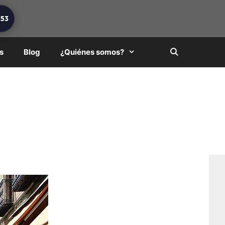
253
s
Blog
¿Quiénes somos?