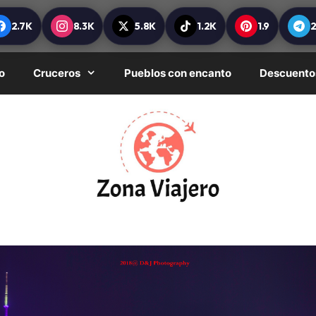
2.7K
8.3K
5.8K
1.2K
1.9
o
Cruceros
Pueblos con encanto
Descuento