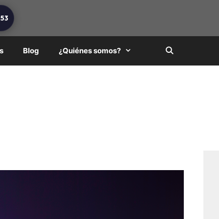
253
s
Blog
¿Quiénes somos?