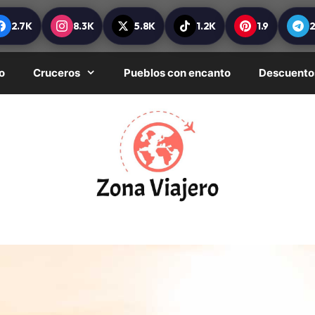
2.7K
8.3K
5.8K
1.2K
1.9
o
Cruceros
Pueblos con encanto
Descuento