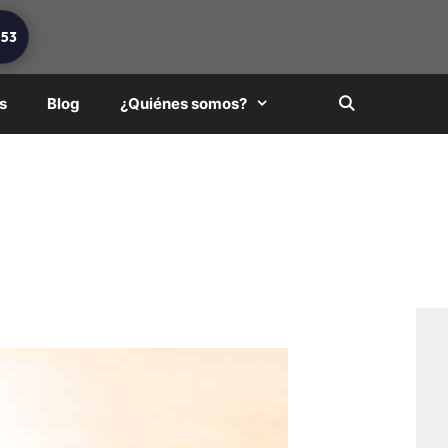
253
s
Blog
¿Quiénes somos?