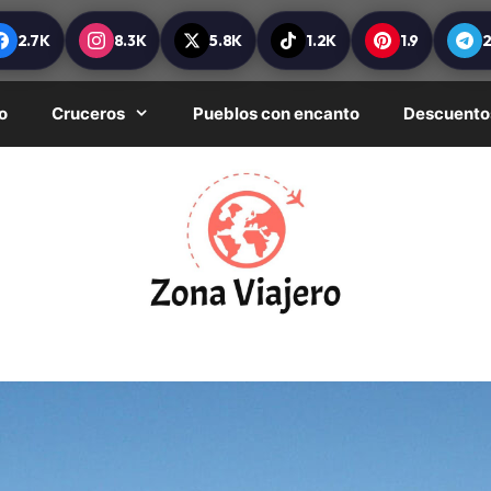
2.7K
8.3K
5.8K
1.2K
1.9
o
Cruceros
Pueblos con encanto
Descuento