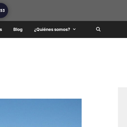
253
s
Blog
¿Quiénes somos?