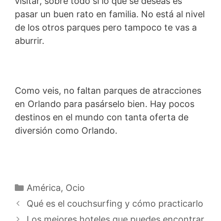
visitar, sobre todo si lo que se deseas es
pasar un buen rato en familia. No está al nivel
de los otros parques pero tampoco te vas a
aburrir.
Como veis, no faltan parques de atracciones
en Orlando para pasárselo bien. Hay pocos
destinos en el mundo con tanta oferta de
diversión como Orlando.
Categorías
América
,
Ocio
Qué es el couchsurfing y cómo practicarlo
Los mejores hoteles que puedes encontrar