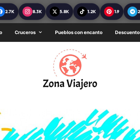
2.7K
8.3K
5.8K
1.2K
1.9
o
Cruceros
Pueblos con encanto
Descuento