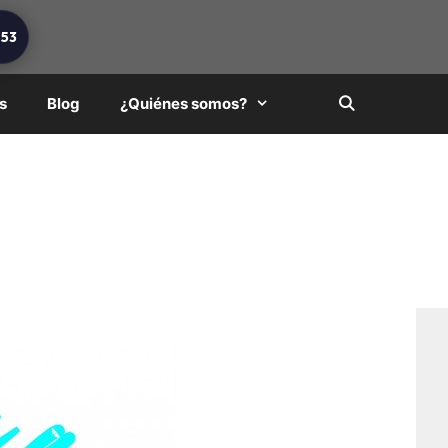
253
s
Blog
¿Quiénes somos?