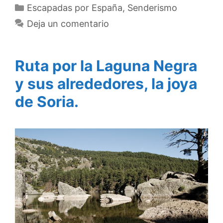
Categorías
Escapadas por España
,
Senderismo
Deja un comentario
Ruta por la Laguna Negra
y sus alrededores, la joya
de Soria.