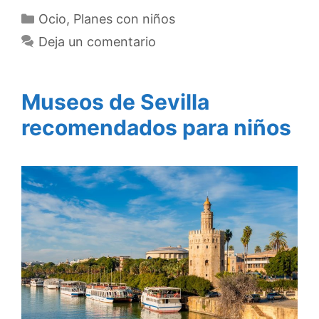
Categorías
Ocio
,
Planes con niños
Deja un comentario
Museos de Sevilla
recomendados para niños