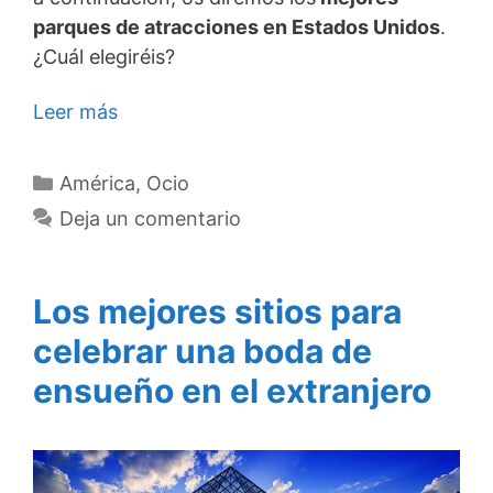
parques de atracciones en Estados Unidos
.
¿Cuál elegiréis?
Leer más
Categorías
América
,
Ocio
Deja un comentario
Los mejores sitios para
celebrar una boda de
ensueño en el extranjero