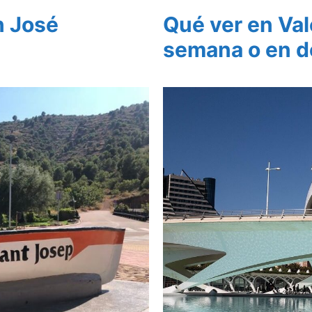
n José
Qué ver en Val
semana o en d