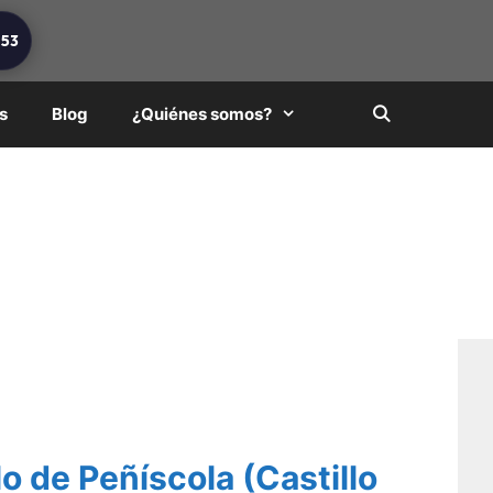
253
s
Blog
¿Quiénes somos?
llo de Peñíscola (Castillo