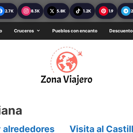
2.7K
8.3K
5.8K
1.2K
1.9
o
Cruceros
Pueblos con encanto
Descuento
iana
 alrededores
Visita al Casti