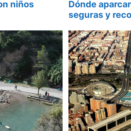
on niños
Dónde aparcar 
seguras y rec