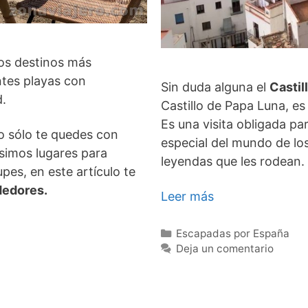
los destinos más
tes playas con
Sin duda alguna el
Castil
d.
Castillo de Papa Luna, es
Es una visita obligada pa
 sólo te quedes con
especial del mundo de los
ísimos lugares para
leyendas que les rodean.
pes, en este artículo te
dedores.
Leer más
Categorías
Escapadas por España
Deja un comentario